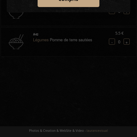
5.5 €
A41
Légumes
Champignons de Paris sautés
0
-
+
5.5 €
A42
Légumes
Pomme de terre sautées
0
-
+
Photos & Creation & WebSite & Video -
laurancevisual